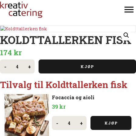
KOLDTTALLERKEN FISK
174
kr
Koldttallerken
fisk
-
+
KJØP
antall
Tilvalg til Koldttallerken fisk
Focaccia og aioli
39
kr
Focaccia
og
-
+
KJØP
aioli
antall