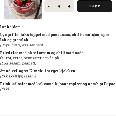
Bringebærmousse
antall
-
+
KJØP
Innholder:
Lyngrillet laks toppet med ponzusaus, chili-emulsjon, sprø
løk og gressløk
(Soya, hvete, egg, sennep)
Fried rice med okse i sesam og chilimarinade
Gulrot, erter, peanøtter og vårløk
(Egg, sesam, peanøtt)
3mnd vellagret Kimchi fra eget kjøkken.
(fisk,skalldyr, sesam)
Frisk kålsalat med kokosmelk, bønnespirer og namh prik pao
(fisk)