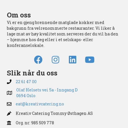
Om oss
Vi er en gjeng brennende matglade kokker med
bakgrunn fra velrenommerte restauranter. Vi liker å
lage mat av høy kvalitet som serveres der du vil ha den
– hjemme hos deg eller i et selskaps- eller
konferanselokale.
Slik når du oss
22 61 47 00
Olaf Helsets vei 5a - Inngang D
0694 Oslo
eat@kreativcatering.no
Kreativ Catering Tommy Østhagen AS
Org. nr: 985 509 778