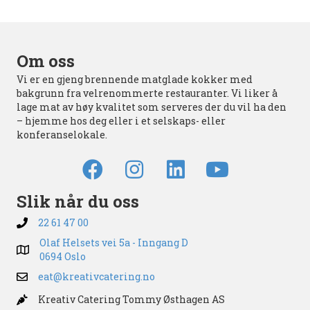
antall
Om oss
Vi er en gjeng brennende matglade kokker med
bakgrunn fra velrenommerte restauranter. Vi liker å
lage mat av høy kvalitet som serveres der du vil ha den
– hjemme hos deg eller i et selskaps- eller
konferanselokale.
Slik når du oss
22 61 47 00
Olaf Helsets vei 5a - Inngang D
0694 Oslo
eat@kreativcatering.no
Kreativ Catering Tommy Østhagen AS