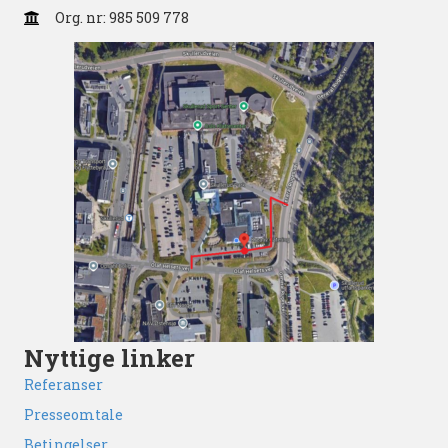
Org. nr: 985 509 778
Nyttige linker
Referanser
Presseomtale
Betingelser