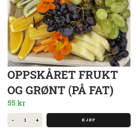
OPPSKÅRET FRUKT
OG GRØNT (PÅ FAT)
55
kr
Oppskåret
frukt
-
+
KJØP
og
grønt
(på
fat)