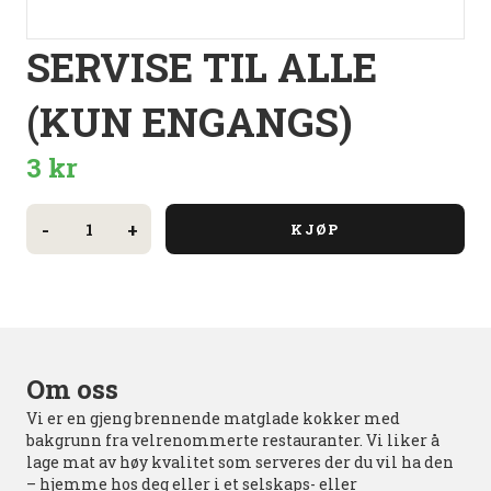
SERVISE TIL ALLE
(KUN ENGANGS)
3
kr
Servise
til
-
+
KJØP
alle
(kun
engangs)
antall
Om oss
Vi er en gjeng brennende matglade kokker med
bakgrunn fra velrenommerte restauranter. Vi liker å
lage mat av høy kvalitet som serveres der du vil ha den
– hjemme hos deg eller i et selskaps- eller