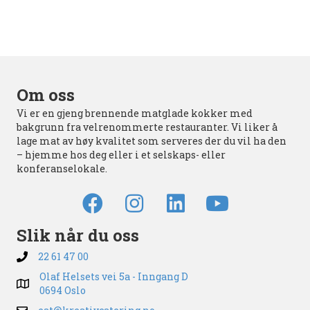
Om oss
Vi er en gjeng brennende matglade kokker med
bakgrunn fra velrenommerte restauranter. Vi liker å
lage mat av høy kvalitet som serveres der du vil ha den
– hjemme hos deg eller i et selskaps- eller
konferanselokale.
Slik når du oss
22 61 47 00
Olaf Helsets vei 5a - Inngang D
0694 Oslo