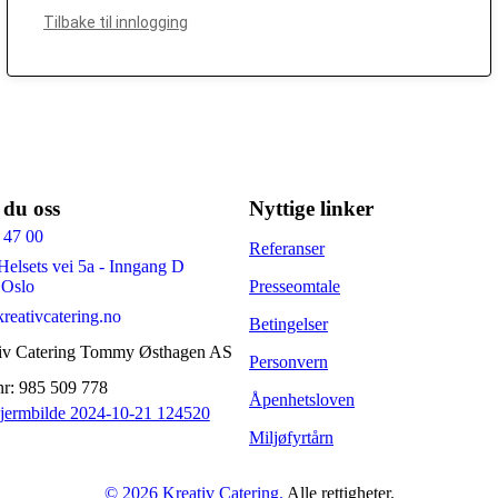
Tilbake til innlogging
 du oss
Nyttige linker
 47 00
Referanser
Helsets vei 5a - Inngang D
 Oslo
Presseomtale
reativcatering.no
Betingelser
iv Catering Tommy Østhagen AS
Personvern
nr: 985 509 778
Åpenhetsloven
Miljøfyrtårn
© 2026 Kreativ Catering.
Alle rettigheter.