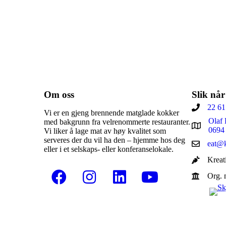
Om oss
Slik når
22 61
Vi er en gjeng brennende matglade kokker
Olaf 
med bakgrunn fra velrenommerte restauranter.
0694
Vi liker å lage mat av høy kvalitet som
serveres der du vil ha den – hjemme hos deg
eat@k
eller i et selskaps- eller konferanselokale.
Kreat
Org. 