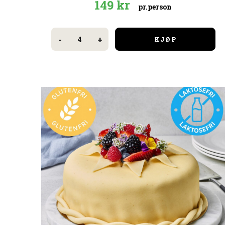
149
kr
pr.person
3
Biter
-
+
KJØP
fingermat
antall