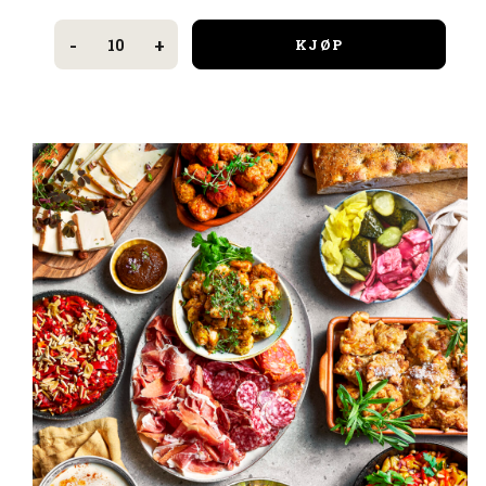
3-
RETTERS
-
+
KJØP
SELSKAPSMENY
2026
antall