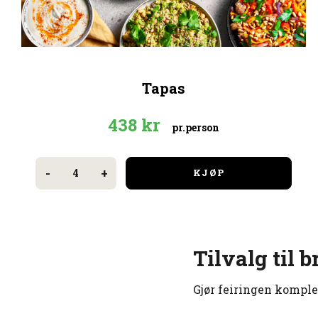
Tapas
438
kr
pr.person
Tapas
antall
-
+
KJØP
Tilvalg til
Gjør feiringen komplet