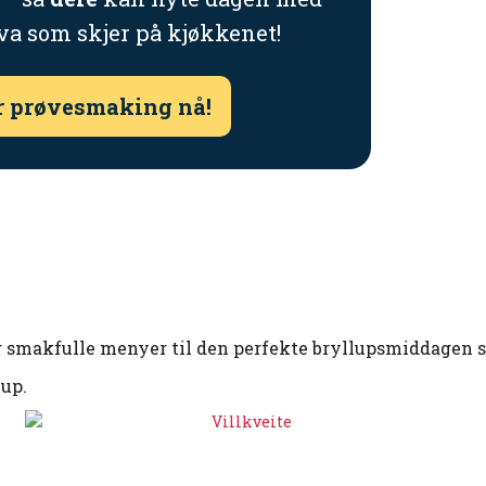
va som skjer på kjøkkenet!
r prøvesmaking nå!
 smakfulle menyer til den perfekte bryllupsmiddagen so
lup.