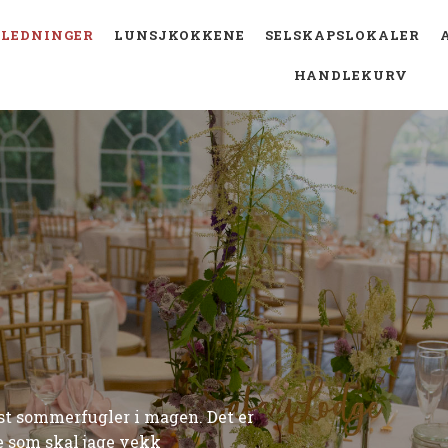
LEDNINGER
LUNSJKOKKENE
SELSKAPSLOKALER
HANDLEKURV
est sommerfugler i magen. Det er
e som skal jage vekk