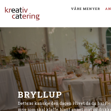
VÅRE MENYER
AN
BRYLLUP
Dette er kanskje den dagen i livet da du har fl
mye som skal klaffe, blant annet mat og drikk