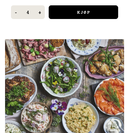
Eksklusiv
tapas
-
+
KJØP
antall