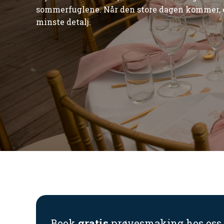
sommerfuglene. Når den store dagen kommer, er
minste detalj.
Book
gratis
prøvesmaking hos oss