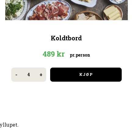
Koldtbord
489
kr
pr.person
Koldtbord
antall
-
+
KJØP
yllupet.