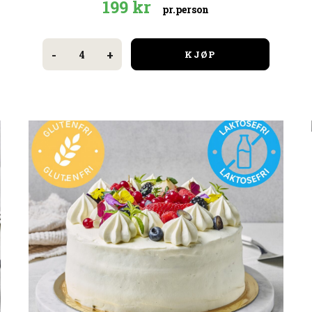
199
kr
pr.person
4
biter
-
+
KJØP
fingermat
antall