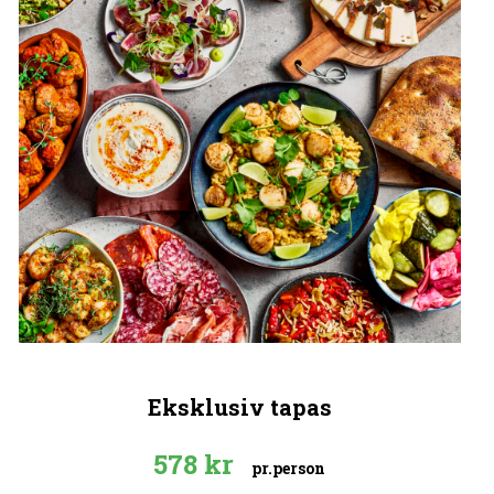
Eksklusiv tapas
578
kr
pr.person