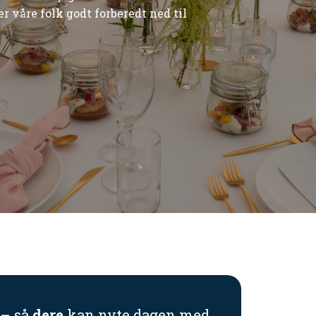
 våre folk godt forberedt ned til
 – så
dere
kan nyte dagen med