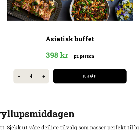
Asiatisk buffet
398
kr
pr.person
Asiatisk
buffet
-
+
KJØP
antall
 bryllupsmiddagen
t! Sjekk ut våre deilige tilvalg som passer perfekt til br