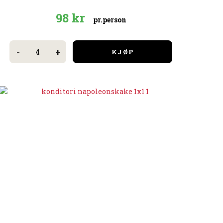
98
kr
pr.person
Velkomstsnacks
spekemat
-
+
KJØP
og
ost
(pris
per
person)
antall