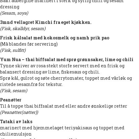
Bakt aubergine marinert i sterk og syrlig chili og sesam
dressing
(Sesam, soya)
3mnd vellagret Kimchi fra eget kjøkken.
(Fisk, skalldyr, sesam)
Frisk kålsalat med kokosmelk og namh prik pao
(Må blandes før servering)
(Fisk, sulfitt)
Yum Nua – thai biffsalat med sprø grønnsaker, lime og chili
Tynne skiver av rosa stekt storfe servert med en frisk og
balansert dressing av lime, fiskesaus og chili.
Sprø kål, gulrot og søte cherrytomater, toppet med vårløk og
ristede sesamfrø for tekstur.
(Fisk, sesam)
Peanøtter
Til å toppe thai biffsalat med eller andre ønskelige retter
(Peanøtter(nøtter))
Tataki av laks
marinert med hjemmelaget teriyakisaus og toppet med
chiliemulsjon