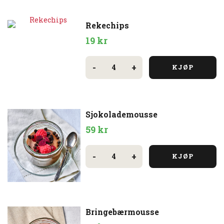
Rekechips
19
kr
Rekechips
antall
-
+
KJØP
Sjokolademousse
59
kr
Sjokolademousse
antall
-
+
KJØP
Bringebærmousse