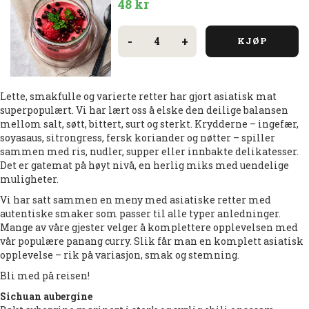
48
kr
Bringebærmousse
antall
-
+
KJØP
Lette, smakfulle og varierte retter har gjort asiatisk mat
superpopulært. Vi har lært oss å elske den deilige balansen
mellom salt, søtt, bittert, surt og sterkt. Krydderne – ingefær,
soyasaus, sitrongress, fersk koriander og nøtter – spiller
sammen med ris, nudler, supper eller innbakte delikatesser.
Det er gatemat på høyt nivå, en herlig miks med uendelige
muligheter.
Vi har satt sammen en meny med asiatiske retter med
autentiske smaker som passer til alle typer anledninger.
Mange av våre gjester velger å komplettere opplevelsen med
vår populære panang curry. Slik får man en komplett asiatisk
opplevelse – rik på variasjon, smak og stemning.
Bli med på reisen!
Sichuan aubergine