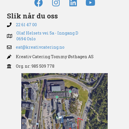
Slik når du oss
22 61 47 00
Olaf Helsets vei 5a - Inngang D
0694 Oslo
eat@kreativcatering.no
Kreativ Catering Tommy Østhagen AS
Org. nr: 985 509 778