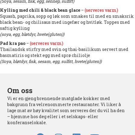
(Soya, sesam, fisk, egg, sennep, sulfitt)
Kylling med chili & black bean glace
–
(serveres varm)
Squash, paprika, sopp og løk som smakes til med en smaksrik
black bean- og chilisaus med ingefær og hvitløk. Toppes med
saftig kylling
(soya, egg, bløtdyr, hvete(gluten))
Pad kra pao
–
(serveres varm)
Thailandsk stirfry med svin og thai-basilikum servert med
basmatiris og stekt egg med sprø chiliolje
(Soya, bløtdyr, fisk, sesam, egg, sulfitt, hvete(gluten))
Om oss
Vi er en gjeng brennende matglade kokker med
bakgrunn fra velrenommerte restauranter. Vi liker å
lage mat av høy kvalitet som serveres der du vil ha den
– hjemme hos deg eller i et selskaps- eller
konferanselokale.