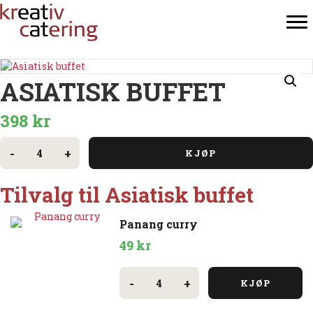
ASIATISK BUFFET
398
kr
Asiatisk
buffet
-
+
KJØP
antall
Tilvalg til Asiatisk buffet
Panang curry
49
kr
Panang
curry
-
+
KJØP
antall