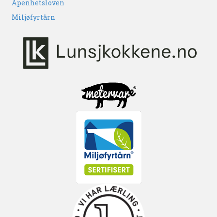
Åpenhetsloven
Miljøfyrtårn