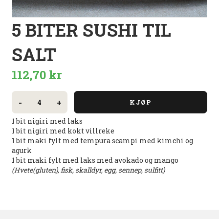
5 BITER SUSHI TIL
SALT
112,70
kr
5
biter
-
+
KJØP
sushi
til
1 bit nigiri med laks
SALT
antall
1 bit nigiri med kokt villreke
1 bit maki fylt med
tempura
scampi med
kimchi
og
agurk
1 bit maki fylt med laks med avokado og mango
(Hvete(gluten), fisk, skalldyr, egg, sennep, sulfitt)