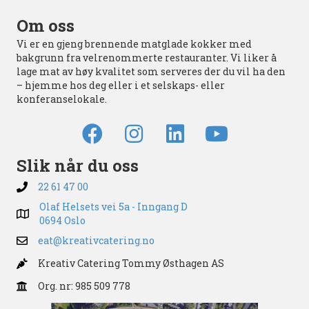
Om oss
Vi er en gjeng brennende matglade kokker med
bakgrunn fra velrenommerte restauranter. Vi liker å
lage mat av høy kvalitet som serveres der du vil ha den
– hjemme hos deg eller i et selskaps- eller
konferanselokale.
Slik når du oss
22 61 47 00
Olaf Helsets vei 5a - Inngang D
0694 Oslo
eat@kreativcatering.no
Kreativ Catering Tommy Østhagen AS
Org. nr: 985 509 778