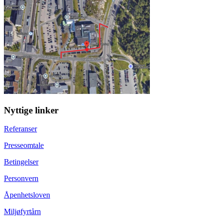
Nyttige linker
Referanser
Presseomtale
Betingelser
Personvern
Åpenhetsloven
Miljøfyrtårn