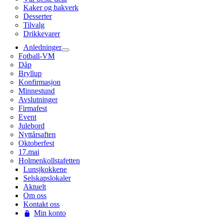
Kaker og bakverk
Desserter
Tilvalg
Drikkevarer
Anledninger
Fotball-VM
Dåp
Bryllup
Konfirmasjon
Minnestund
Avslutninger
Firmafest
Event
Julebord
Nyttårsaften
Oktoberfest
17.mai
Holmenkollstafetten
Lunsjkokkene
Selskapslokaler
Aktuelt
Om oss
Kontakt oss
Min konto