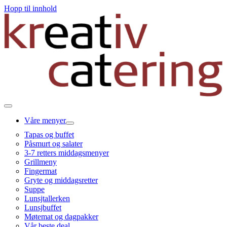
Hopp til innhold
Våre menyer
Tapas og buffet
Påsmurt og salater
3-7 retters middagsmenyer
Grillmeny
Fingermat
Gryte og middagsretter
Suppe
Lunsjtallerken
Lunsjbuffet
Møtemat og dagpakker
Vår beste deal