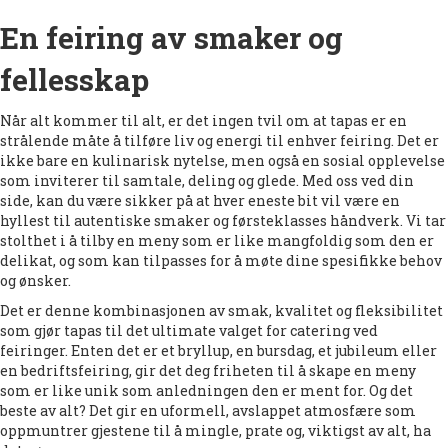
En feiring av smaker og
fellesskap
Når alt kommer til alt, er det ingen tvil om at tapas er en
strålende måte å tilføre liv og energi til enhver feiring. Det er
ikke bare en kulinarisk nytelse, men også en sosial opplevelse
som inviterer til samtale, deling og glede. Med oss ved din
side, kan du være sikker på at hver eneste bit vil være en
hyllest til autentiske smaker og førsteklasses håndverk. Vi tar
stolthet i å tilby en meny som er like mangfoldig som den er
delikat, og som kan tilpasses for å møte dine spesifikke behov
og ønsker.
Det er denne kombinasjonen av smak, kvalitet og fleksibilitet
som gjør tapas til det ultimate valget for catering ved
feiringer. Enten det er et bryllup, en bursdag, et jubileum eller
en bedriftsfeiring, gir det deg friheten til å skape en meny
som er like unik som anledningen den er ment for. Og det
beste av alt? Det gir en uformell, avslappet atmosfære som
oppmuntrer gjestene til å mingle, prate og, viktigst av alt, ha