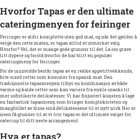
Hvorfor Tapas er den ultimate
cateringmenyen for feiringer
Feiringer er aldri komplette uten god mat, og når det gjelder å
velge den rette maten, er tapas alltid et utmerket valg.
Hvorfor? Vel, det er mange gode grunner til det. La oss grave
litt dypere og forstå hvorfor de har blitt en populær
cateringmeny for feiringer.
For de uinnvidde består tapas av en rekke appetittvekkende,
bite-sized retter som kommer fra spansk mat. Den
tradisjonelle tapasmenyen tilbyr en kombinasjon av både
varme og kalde retter som kan variere fra enkle snacks til
mer sofistikerte delikatesser. Vi har finjustert kunsten å lage
en fantastisk tapasmeny, som bringer kompleksiteten og
mangfoldet av disse små delikatessene til et nytt nivå. Her er
noen få grunner til at vi tror tapas er det ultimate valget for
catering til ditt neste arrangement.
Hva er tapas?