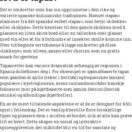
Det er småretter som har sin opprinnelse i den rike og
varierte spanske kulinariske tradisjonen. Navnet «tapas»
stammer fra det spanske verbet «tapar», som betyr «å dekke»
eller «å skjule». Dette henviser til den gamle skikken med å
plassere en liten skive brød eller en tallerken over glasset
med vin eller øl for å forhindre at insekter skulle komme inn.
Over tid begynte vertshusene å legge småretter på disse
«lokkene», som oliven, ansjos eller chorizo, som en gratis
snack for gjestene.
Tapasretter kan variere dramatisk avhengig av regionen i
Spania du befinner deg i. For eksempel er sjømatbaserte tapas
som gambas al ajillo (reker i hvitløk) og boquerones (ansjos)
populære i kystregionene, mens innlandsområder kanskje
fokuserer mer på kjøttbaserte som jamón ibérico (iberisk
skinke) og albondigas (kjøttboller).
En av de mest tiltalende aspektene er at de er designet for å bli
spist i fellesskap. Det er vanlig å bestille flere forskjellige
typer og plassere dem i midten av bordet, slik at alle kan prøve
litt av hvert. Dette skaper en sosial og interaktiv
spiseopplevelse, der måltidet blir en tid for samtale og