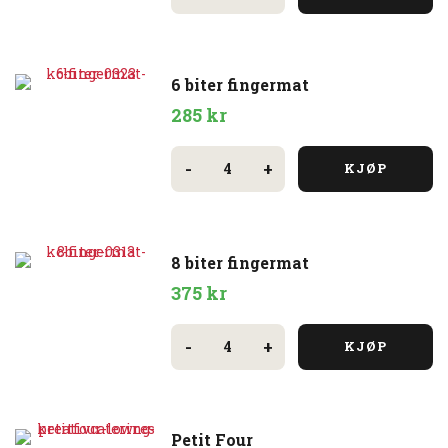
fingermat
antall
6 biter fingermat
285
kr
6
biter
-
+
KJØP
fingermat
antall
8 biter fingermat
375
kr
8
biter
-
+
KJØP
fingermat
antall
Petit Four