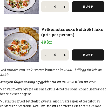
Velkomstsnacks
serranoskinke
-
+
KJØP
(pris
per
person)
antall
Velkomstsnacks kaldrøkt laks
(pris per person)
49
kr
Velkomstsnacks
kaldrøkt
-
+
KJØP
laks
(pris
per
person)
Ved mindre enn 30 kuverter kommer kr. 3900,- i tillegg for leie av
antall
kokk.
Menyen følger sesong og gjelder fra 20.04.2026 til 20.09.2026.
Vår vårmeny byr på en smakfull 4-retter som kombinerer det
beste av sesongen:
Vi starter med lettbakt kveite, and i variasjon etterfulgt av
confitert breiflabb. Avslutningsvis serveres en forfriskende