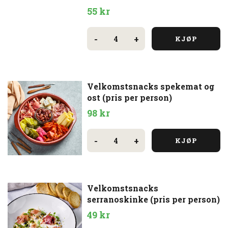
55
kr
Petit
Four
-
+
KJØP
antall
Velkomstsnacks spekemat og
ost (pris per person)
98
kr
Velkomstsnacks
spekemat
-
+
KJØP
og
ost
(pris
per
person)
antall
Velkomstsnacks
serranoskinke (pris per person)
49
kr