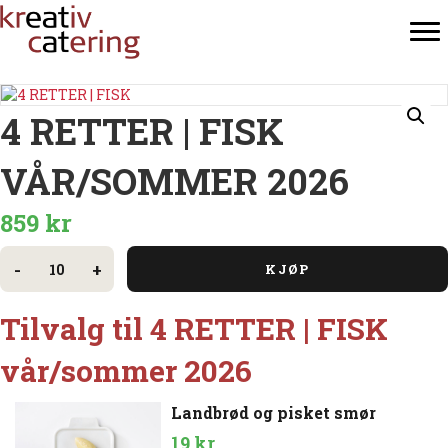
4 RETTER | FISK
VÅR/SOMMER 2026
859
kr
4
RETTER
-
+
KJØP
|
FISK
vår/sommer
Tilvalg til 4 RETTER | FISK
2026
antall
vår/sommer 2026
Landbrød og pisket smør
19
kr