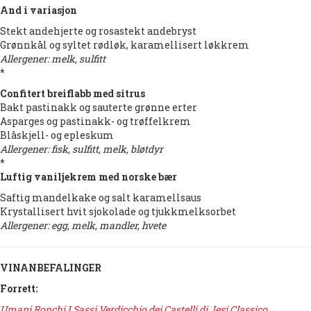
And i variasjon
Stekt andehjerte og rosastekt andebryst
Grønnkål og syltet rødløk, karamellisert løkkrem
Allergener: melk, sulfitt
*
Confitert breiflabb med sitrus
Bakt pastinakk og sauterte grønne erter
Asparges og pastinakk- og trøffelkrem
Blåskjell- og epleskum
Allergener: fisk, sulfitt, melk, bløtdyr
*
Luftig vaniljekrem med norske bær
Saftig mandelkake og salt karamellsaus
Krystallisert hvit sjokolade og tjukkmelksorbet
Allergener: egg, melk, mandler, hvete
VINANBEFALINGER
Forrett:
Umani Ronchi I Sassi Verdicchio dei Castelli di Jesi Classico