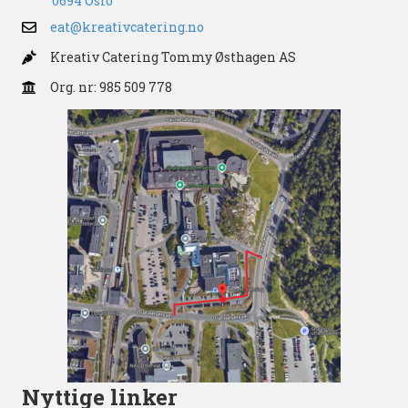
0694 Oslo
eat@kreativcatering.no
Kreativ Catering Tommy Østhagen AS
Org. nr: 985 509 778
Nyttige linker