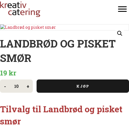
LANDBRØD OG PISKET
SMØR
19
kr
Landbrød
og
-
+
KJØP
pisket
smør
antall
Tilvalg til Landbrød og pisket
smør