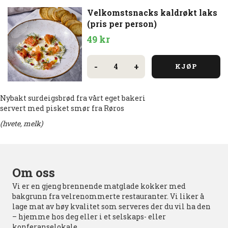
Velkomstsnacks kaldrøkt laks
(pris per person)
49
kr
Velkomstsnacks
kaldrøkt
-
+
KJØP
laks
(pris
per
person)
Nybakt surdeigsbrød fra vårt eget bakeri
antall
servert med pisket smør fra Røros
(hvete, melk)
Om oss
Vi er en gjeng brennende matglade kokker med
bakgrunn fra velrenommerte restauranter. Vi liker å
lage mat av høy kvalitet som serveres der du vil ha den
– hjemme hos deg eller i et selskaps- eller
konferanselokale.