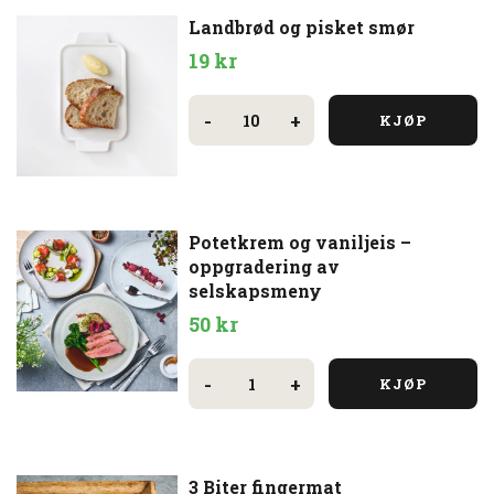
Landbrød og pisket smør
19
kr
Landbrød
og
-
+
KJØP
pisket
smør
antall
Potetkrem og vaniljeis –
oppgradering av
selskapsmeny
50
kr
Potetkrem
og
-
+
KJØP
vaniljeis
-
oppgradering
av
selskapsmeny
antall
3 Biter fingermat