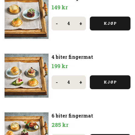
149
kr
3
Biter
-
+
KJØP
fingermat
antall
4 biter fingermat
199
kr
4
biter
-
+
KJØP
fingermat
antall
6 biter fingermat
285
kr