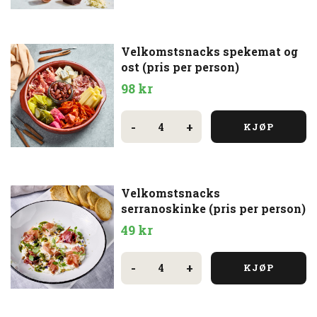
Velkomstsnacks spekemat og
ost (pris per person)
98
kr
Velkomstsnacks
spekemat
-
+
KJØP
og
ost
(pris
per
person)
antall
Velkomstsnacks
serranoskinke (pris per person)
49
kr
Velkomstsnacks
serranoskinke
-
+
KJØP
(pris
per
person)
antall