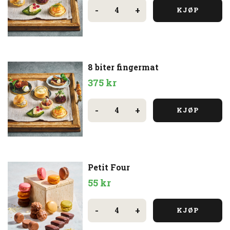
6
biter
-
+
KJØP
fingermat
antall
8 biter fingermat
375
kr
8
biter
-
+
KJØP
fingermat
antall
Petit Four
55
kr
Petit
Four
-
+
KJØP
antall