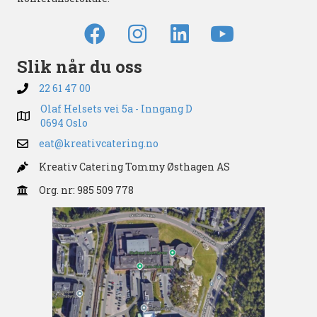
Slik når du oss
22 61 47 00
Olaf Helsets vei 5a - Inngang D
0694 Oslo
eat@kreativcatering.no
Kreativ Catering Tommy Østhagen AS
Org. nr: 985 509 778