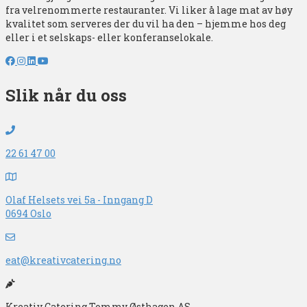
fra velrenommerte restauranter. Vi liker å lage mat av høy
kvalitet som serveres der du vil ha den – hjemme hos deg
eller i et selskaps- eller konferanselokale.
Slik når du oss
22 61 47 00
Olaf Helsets vei 5a - Inngang D
0694 Oslo
eat@kreativcatering.no
Kreativ Catering Tommy Østhagen AS