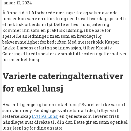
januar 12, 2024
Å finne tid til å forberede næringsrike og velsmakende
lunsjer kan være en utfordring i en travel hverdag, spesielt i
et hektisk arbeidsmiljø. Dette er hvor lunsjcatering
kommer inn som en praktisk løsning, ikke bare for
spesielle anledninger, men som en hverdagslig
bekvemmelighet for bedrifter. Med mesterkokk Kasper
Løkke-Larsens erfaring og innovasjon, tilbyr Kreativ
Catering et bredt spekter av smakfulle cateringalternativer
for en enkel lunsj.
Varierte cateringalternativer
for enkel lunsj
Hva er tilgjengelig for en enkel lunsj? Svaret er like variert
som vår meny. For daglige kvalitetsmåltider, tilbyr vårt
søsterselskap
Lyst På Lunsj
en tjeneste som leverer frisk,
håndlaget mat direkte til din dør. Dette gir en sunn og enkel
lunsjløsning for dine ansatte.