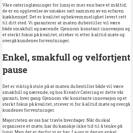
Våre cateringløsninger for lunsj er mer enn bare et måltid;
de er en opplevelse av smaker satt sammen av en erfaren
kjøkkensjef. Det er kvalitet og bekvemmelighet levert rett
til ditt sted. Vi garanterer at maten du bestiller vil være
både smakfull og nærende. Gjennom konstant innovasjon og
et sterkt fokus på kvalitet, streber vi etter å alltid møte og
overgå kundenes forventninger.
Enkel, smakfull og velfortjent
pause
Det er viktig å stole på at maten du bestiller både vil være
smakfull og nærende, og hos Kreativ Catering er dette vår
garanti, hver gang. Gjennom vår konstante innovasjon og et
sterkt fokus på kvalitet, strever vi for å alltid møte og overgå
kundenes forventninger.
Majoriteten av oss har travle hverdager. Når du skal
organisere et møte, har du kanskje ikke tid til å tenke på
lunsj. Men det er derfor vi er her. La oss gi deg en enkel,