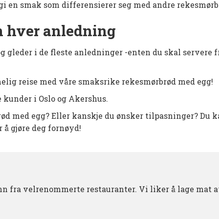
 gi en smak som differensierer seg med andre rekesmørb
n hver anledning
leder i de fleste anledninger -enten du skal servere fro
mmelig reise med våre smaksrike rekesmørbrød med egg!
e kunder i Oslo og Akershus.
 med egg? Eller kanskje du ønsker tilpasninger? Du kan 
or å gjøre deg fornøyd!
 fra velrenommerte restauranter. Vi liker å lage mat a