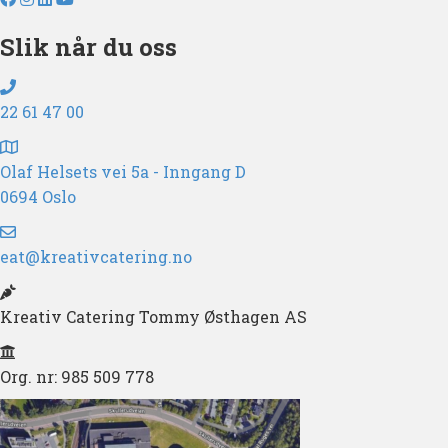
Slik når du oss
22 61 47 00
Olaf Helsets vei 5a - Inngang D
0694 Oslo
eat@kreativcatering.no
Kreativ Catering Tommy Østhagen AS
Org. nr: 985 509 778