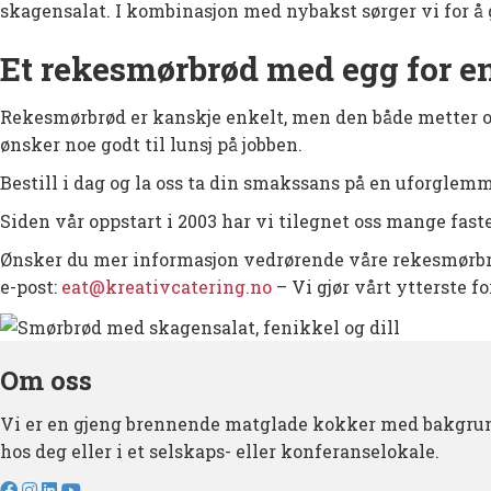
skagensalat. I kombinasjon med nybakst sørger vi for å
Et rekesmørbrød med egg for e
Rekesmørbrød er kanskje enkelt, men den både metter og g
ønsker noe godt til lunsj på jobben.
Bestill i dag og la oss ta din smakssans på en uforgle
Siden vår oppstart i 2003 har vi tilegnet oss mange fast
Ønsker du mer informasjon vedrørende våre rekesmørbrød
e-post:
eat@kreativcatering.no
– Vi gjør vårt ytterste f
Om oss
Vi er en gjeng brennende matglade kokker med bakgrunn
hos deg eller i et selskaps- eller konferanselokale.