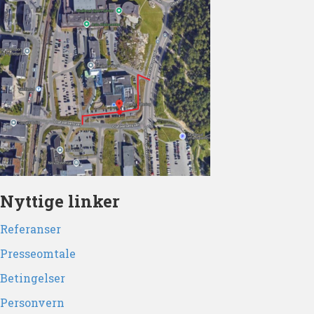
Nyttige linker
Referanser
Presseomtale
Betingelser
Personvern