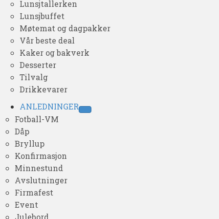
Lunsjtallerken
Lunsjbuffet
Møtemat og dagpakker
Vår beste deal
Kaker og bakverk
Desserter
Tilvalg
Drikkevarer
ANLEDNINGER
Fotball-VM
Dåp
Bryllup
Konfirmasjon
Minnestund
Avslutninger
Firmafest
Event
Julebord