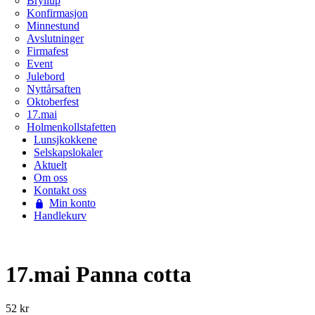
Bryllup
Konfirmasjon
Minnestund
Avslutninger
Firmafest
Event
Julebord
Nyttårsaften
Oktoberfest
17.mai
Holmenkollstafetten
Lunsjkokkene
Selskapslokaler
Aktuelt
Om oss
Kontakt oss
Min konto
Handlekurv
17.mai Panna cotta
52
kr