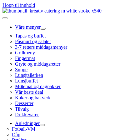
Hopp til innhold
Våre menyer
Tapas og buffet
Påsmurt og salater
3-7 retters middagsmenyer
Grillmeny
Fingermat
Gryte og middagsretter
Suppe
Lunsjtallerken
Lunsjbuffet
Møtemat og dagpakker
Vår beste deal
Kaker og bakverk
Desserter
Tilvalg
Drikkevarer
Anledninger
Fotball-VM
Dåp