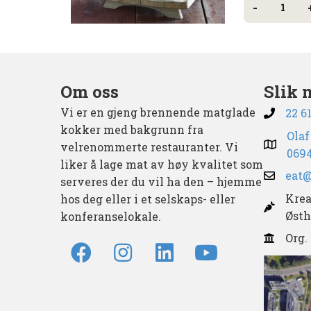
-
-
2l
med
kaffefl
og
sukker
antall
Om oss
Slik 
Vi er en gjeng brennende matglade
22 6
kokker med bakgrunn fra
Olaf
velrenommerte restauranter. Vi
0694
liker å lage mat av høy kvalitet som
eat@
serveres der du vil ha den – hjemme
Krea
hos deg eller i et selskaps- eller
Østh
konferanselokale.
Org.