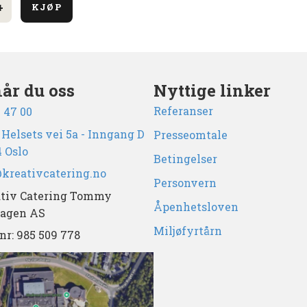
+
KJØP
øte
når du oss
Nyttige linker
Referanser
1 47 00
 Helsets vei 5a - Inngang D
Presseomtale
 Oslo
Betingelser
kreativcatering.no
Personvern
tiv Catering Tommy
Åpenhetsloven
agen AS
Miljøfyrtårn
 nr: 985 509 778