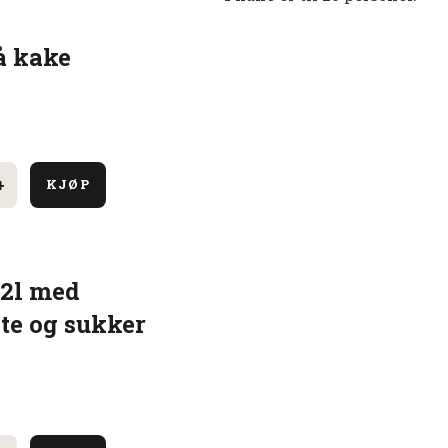
å kake
+
KJØP
 2l med
øte og sukker