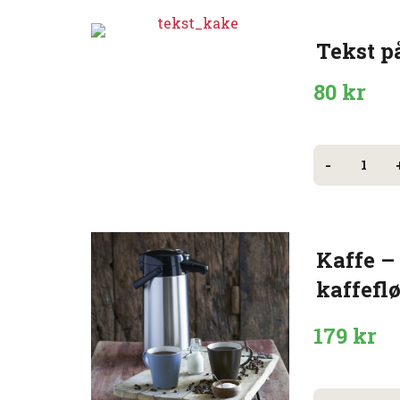
Tekst p
80
kr
Tekst
-
på
kake
antall
Kaffe –
kaffefl
179
kr
Kaffe