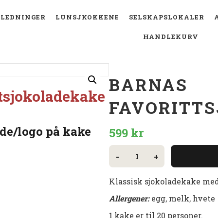
LEDNINGER
LUNSJKOKKENE
SELSKAPSLOKALER
HANDLEKURV
BARNAS
ttsjokoladekake
FAVORITT
de/logo på kake
599
kr
Barnas
-
+
favorittsjokoladekake
antall
Klassisk sjokoladekake med
Allergener:
egg, melk, hvete
1 kake er til 20 personer.