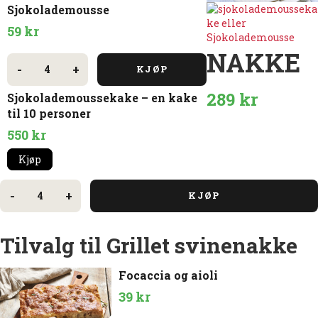
Sjokolademousse
59
kr
NAKKE
Sjokolademousse
antall
-
+
KJØP
289
kr
Sjokolademoussekake – en kake
til 10 personer
550
kr
Kjøp
Grillet
svinenakke
-
+
KJØP
antall
Tilvalg til Grillet svinenakke
Focaccia og aioli
39
kr