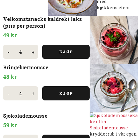
med
kjøkkensjefens
Velkomstsnacks kaldrøkt laks
(pris per person)
49
kr
Velkomstsnacks
kaldrøkt
-
+
KJØP
laks
(pris
per
Bringebærmousse
person)
antall
48
kr
Bringebærmousse
antall
-
+
KJØP
Sjokolademousse
59
kr
krydderrub i vår egen
Sjokolademousse