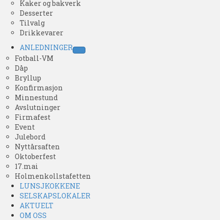
Kaker og bakverk
Desserter
Tilvalg
Drikkevarer
ANLEDNINGER
Fotball-VM
Dåp
Bryllup
Konfirmasjon
Minnestund
Avslutninger
Firmafest
Event
Julebord
Nyttårsaften
Oktoberfest
17.mai
Holmenkollstafetten
LUNSJKOKKENE
SELSKAPSLOKALER
AKTUELT
OM OSS