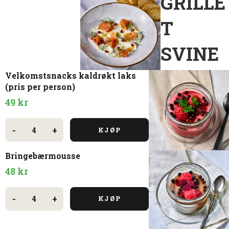
GRILLE
antall
T
SVINE
Velkomstsnacks kaldrøkt laks
(pris per person)
49
kr
Velkomstsnacks
kaldrøkt
-
+
KJØP
laks
(pris
per
Bringebærmousse
person)
antall
48
kr
Bringebærmousse
antall
-
+
KJØP