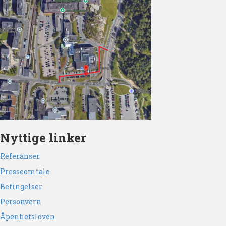
Nyttige linker
Referanser
Presseomtale
Betingelser
Personvern
Åpenhetsloven