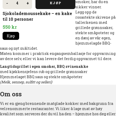
smoker, har du en
antall
-
+
KJØP
sikker vinner.
Legg opp de
Sjokolademoussekake – en kake
rosastekte skivene på
til 10 personer
tallerkenen med
550
kr
grillede grønnsaker,
stekte småpoteter og
Kjøp
en dæsj av vår egen,
hjemmelagde BBQ-
saus og nyt måltidet.
Maten kommer i praktisk engangsemballasje for oppvarming
av dere selv, eller vi kan levere det ferdig oppvarmet til dere.
Langtidsgrillet i egen smoker, BBQ svinenakke
med kjøkkensjefens rub og grillede grønnsaker
Hjemmelaget BBQ saus og stekte småpoteter
(Melk, sennep, sulfitt og selleri)
Om oss
Vi er en gjeng brennende matglade kokker med bakgrunn fra
velrenommerte restauranter. Vi liker å lage mat av høy
kvalitet som serveres der du vil ha den – hjemme hos deg eller