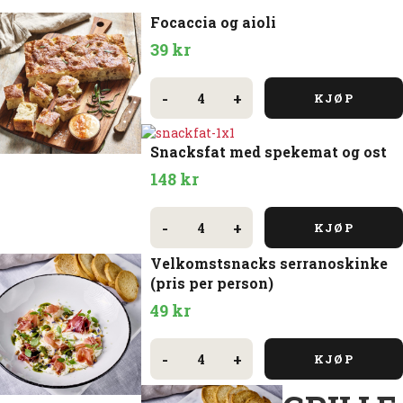
Focaccia og aioli
39
kr
Focaccia
og
-
+
KJØP
aioli
antall
Snacksfat med spekemat og ost
148
kr
Snacksfat
med
-
+
KJØP
spekemat
og
Velkomstsnacks serranoskinke
ost
antall
(pris per person)
49
kr
Velkomstsnacks
serranoskinke
-
+
KJØP
(pris
per
person)