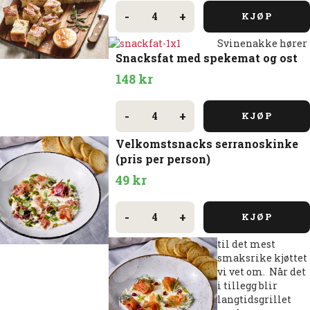
Focaccia
og
-
+
KJØP
aioli
antall
Svinenakke hører
Snacksfat med spekemat og ost
148
kr
Snacksfat
med
-
+
KJØP
spekemat
og
Velkomstsnacks serranoskinke
ost
antall
(pris per person)
49
kr
Velkomstsnacks
serranoskinke
-
+
KJØP
(pris
per
person)
til det mest
antall
smaksrike kjøttet
vi vet om. Når det
i tillegg blir
langtidsgrillet