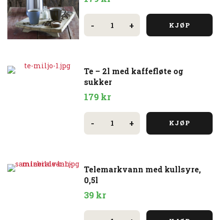
Kaffe
-
-
+
KJØP
2l
med
kaffefløte
og
sukker
antall
Te – 2l med kaffefløte og
sukker
179
kr
Te
-
-
+
KJØP
2l
med
kaffefløte
og
sukker
antall
Telemarkvann med kullsyre,
0,5l
39
kr
Telemarkvann
med