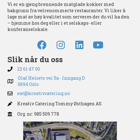
Vi er en gjeng brennende matglade kokker med
bakgrunn fra velrenommerte restauranter. Vi liker å
lage mat av høy kvalitet som serveres der du vil ha den
– hjemme hos deg eller i et selskaps- eller
konferanselokale.
Slik når du oss
22 61 47 00
Olaf Helsets vei 5a - Inngang D
0694 Oslo
eat@kreativcatering.no
Kreativ Catering Tommy Østhagen AS
Org. nr: 985 509 778