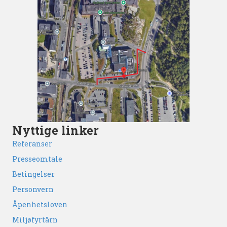
Nyttige linker
Referanser
Presseomtale
Betingelser
Personvern
Åpenhetsloven
Miljøfyrtårn