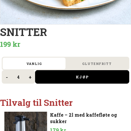
SNITTER
199
kr
VANLIG
GLUTENFRITT
Snitter
antall
-
+
KJØP
Tilvalg til Snitter
Kaffe – 2l med kaffefløte og
sukker
179
kr