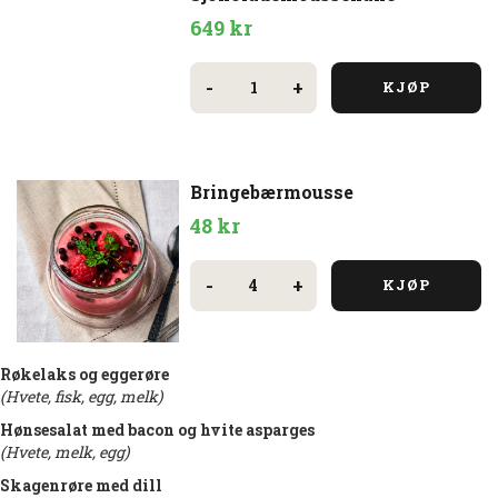
649
kr
Sjokolademoussekake
antall
-
+
KJØP
Bringebærmousse
48
kr
Bringebærmousse
antall
-
+
KJØP
Røkelaks og eggerøre
(Hvete, fisk, egg, melk)
Hønsesalat med bacon og hvite asparges
(Hvete, melk, egg)
Skagenrøre med dill